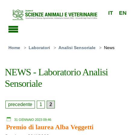
Skip to main content
IT
EN
You are here:
Home
Laboratori
Analisi Sensoriale
News
NEWS - Laboratorio Analisi
Sensoriale
precedente
1
2
31 GENNAIO 2023 09:46
Premio di laurea Alba Veggetti