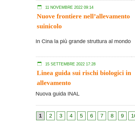
11 NOVEMBRE 2022 09:14
Nuove frontiere nell’allevamento
suinicolo
In Cina la più grande struttura al mondo
15 SETTEMBRE 2022 17:28
Linea guida sui rischi biologici in
allevamento
Nuova guida INAL
1
2
3
4
5
6
7
8
9
1