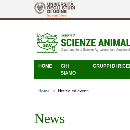
Skip to main content
HOME
CHI
GRUPPI DI RIC
SIAMO
You are here:
Home
Notizie ed eventi
News