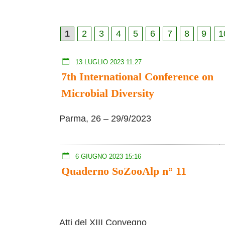
1
2
3
4
5
6
7
8
9
1
13 LUGLIO 2023 11:27
7th International Conference on
Microbial Diversity
Parma, 26 – 29/9/2023
6 GIUGNO 2023 15:16
Quaderno SoZooAlp n° 11
Atti del XIII Convegno