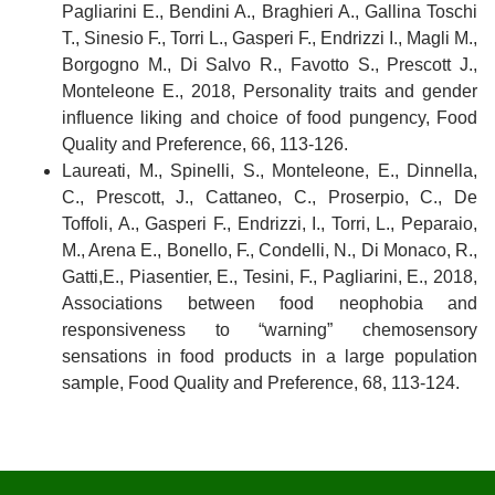
Pagliarini E., Bendini A., Braghieri A., Gallina Toschi
T., Sinesio F., Torri L., Gasperi F., Endrizzi I., Magli M.,
Borgogno M., Di Salvo R., Favotto S., Prescott J.,
Monteleone E., 2018, Personality traits and gender
inﬂuence liking and choice of food pungency, Food
Quality and Preference, 66, 113-126.
Laureati, M., Spinelli, S., Monteleone, E., Dinnella,
C., Prescott, J., Cattaneo, C., Proserpio, C., De
Toffoli, A., Gasperi F., Endrizzi, I., Torri, L., Peparaio,
M., Arena E., Bonello, F., Condelli, N., Di Monaco, R.,
Gatti,E., Piasentier, E., Tesini, F., Pagliarini, E., 2018,
Associations between food neophobia and
responsiveness to “warning” chemosensory
sensations in food products in a large population
sample, Food Quality and Preference, 68, 113-124.