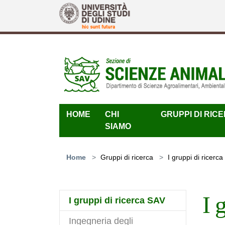
Skip to main content
HOME
CHI
GRUPPI DI RIC
SIAMO
You are here:
Home
Gruppi di ricerca
I gruppi di ricerc
I 
(current)
I gruppi di ricerca SAV
Ingegneria degli