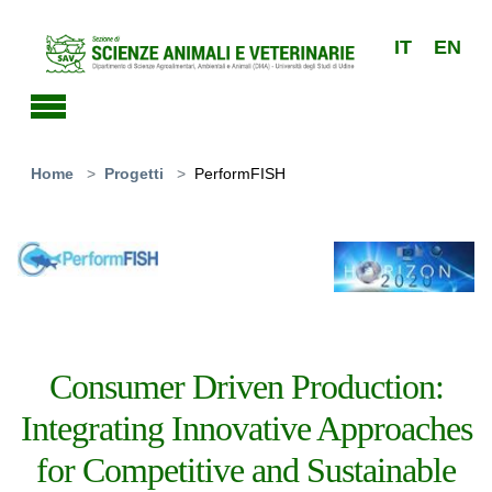
Skip to main content
IT
EN
You are here:
Home
Progetti
PerformFISH
Consumer Driven Production:
Integrating Innovative Approaches
for Competitive and Sustainable