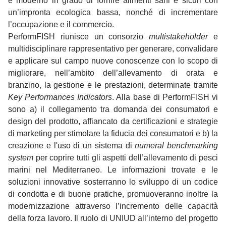
e moderno in grado di fornire alimenti sani e sicuri con
un’impronta ecologica bassa, nonché di incrementare
l’occupazione e il commercio.
PerformFISH riunisce un consorzio
multistakeholder
e
multidisciplinare rappresentativo per generare, convalidare
e applicare sul campo nuove conoscenze con lo scopo di
migliorare, nell’ambito dell’allevamento di orata e
branzino, la gestione e le prestazioni, determinate tramite
Key Performances Indicators
. Alla base di PerformFISH vi
sono a) il collegamento tra domanda dei consumatori e
design del prodotto, affiancato da certificazioni e strategie
di marketing per stimolare la fiducia dei consumatori e b) la
creazione e l'uso di un sistema di
numeral benchmarking
system
per coprire tutti gli aspetti dell’allevamento di pesci
marini nel Mediterraneo. Le informazioni trovate e le
soluzioni innovative sosterranno lo sviluppo di un codice
di condotta e di buone pratiche, promuoveranno inoltre la
modernizzazione attraverso l’incremento delle capacità
della forza lavoro. Il ruolo di UNIUD all’interno del progetto