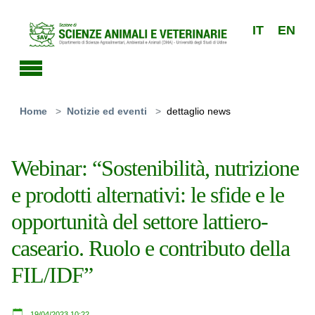
Skip to main content
IT
EN
You are here:
Home
Notizie ed eventi
dettaglio news
Webinar: “Sostenibilità, nutrizione
e prodotti alternativi: le sfide e le
opportunità del settore lattiero-
caseario. Ruolo e contributo della
FIL/IDF”
19/04/2023 10:22